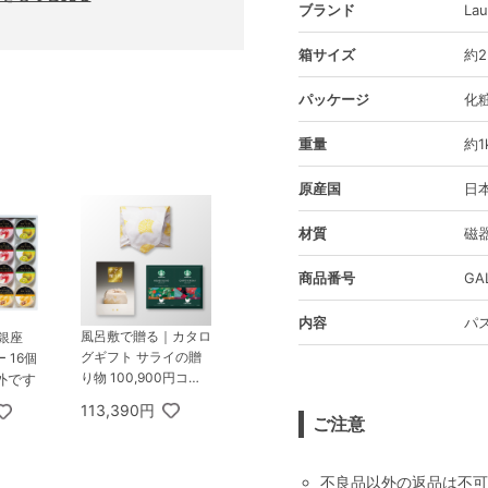
ブランド
Lau
箱サイズ
約2
パッケージ
化
重量
約1
原産国
日
材質
磁
商品番号
GA
内容
パ
風呂敷で贈る｜カタロ
銀座
グギフト サライの贈
 16個
り物 100,900円コー
外です
ス 金剛 ＋ スターバッ
113,390円
クス オリガミ パーソ
ご注意
ナルドリップ コーヒ
ーギフトB
不良品以外の返品は不可