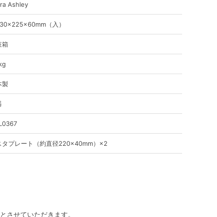
ra Ashley
30×225×60mm（入）
粧箱
kg
本製
器
L0367
スタプレート（約直径220×40mm）×2
とさせていただきます。