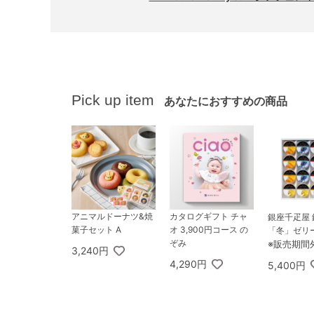
Pick up item
あなたにおすすめの商品
アニマルドーナツ&焼
カタログギフト チャ
銀座千疋屋 
菓子セット A
オ 3,900円コース の
「冬」ゼリー
ぞみ
※販売期間
3,240円
4,290円
5,400円