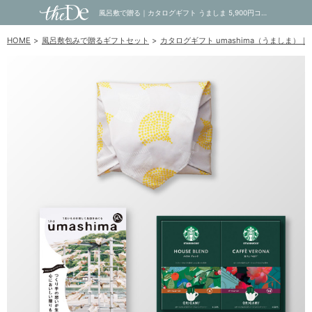
風呂敷で贈る｜カタログギフト うましま 5,900円コース 凪 ＋ スターバックス オリガミ パーソナルドリップ コーヒーギフトB｜内祝い・お祝い・ギフト・贈り物の通販サイトtheDe(ザディー)
HOME
風呂敷包みで贈るギフトセット
カタログギフト umashima（うましま）