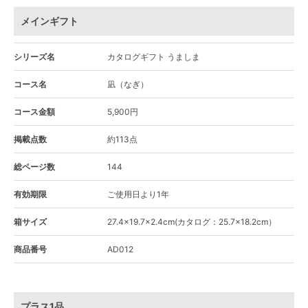
メインギフト
シリーズ名
カタログギフト うましま
コース名
凪（なぎ）
コース金額
5,900円
掲載点数
約113点
総ページ数
144
有効期限
ご使用日より1年
箱サイズ
27.4×19.7×2.4cm(カタログ：25.7×18.2cm）
商品番号
AD012
プラス1品