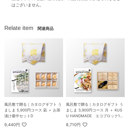
はございません。
Relate item
関連商品
風呂敷で贈る｜カタログギフト う
風呂敷で贈る｜カタログギフト う
ましま 5,900円コース 凪 ＋ お茶
ましま 3,900円コース 月 ＋ KUS
漬け最中セットD
U HANDMADE エコブロック18
個オイル付き 桐箱
9,440円
8,710円