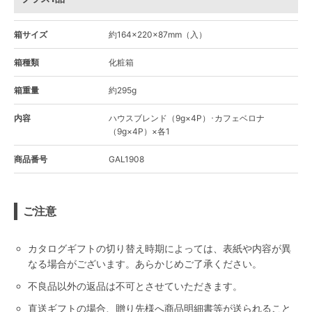
箱サイズ
約164×220×87mm（入）
箱種類
化粧箱
箱重量
約295g
内容
ハウスブレンド（9g×4P）･カフェベロナ
（9g×4P）×各1
商品番号
GAL1908
ご注意
カタログギフトの切り替え時期によっては、表紙や内容が異
なる場合がございます。あらかじめご了承ください。
不良品以外の返品は不可とさせていただきます。
直送ギフトの場合、贈り先様へ商品明細書等が送られること