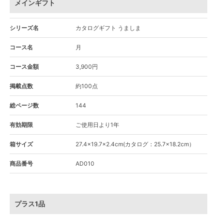
メインギフト
シリーズ名
カタログギフト うましま
コース名
月
コース金額
3,900円
掲載点数
約100点
総ページ数
144
有効期限
ご使用日より1年
箱サイズ
27.4×19.7×2.4cm(カタログ：25.7×18.2cm）
商品番号
AD010
プラス1品