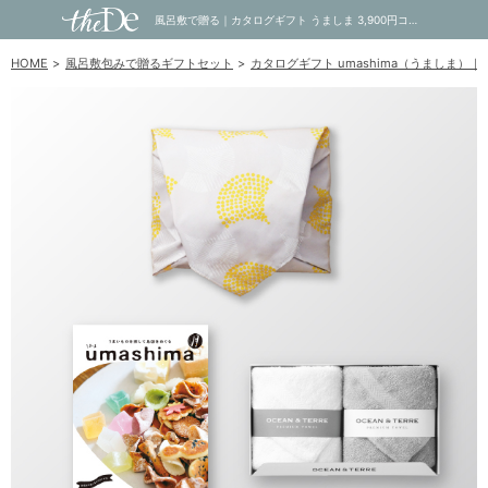
風呂敷で贈る｜カタログギフト うましま 3,900円コース 月 ＋ PREMIUM フェイスタオル2枚｜内祝い・お祝い・ギフト・贈り物の通販サイトtheDe(ザディー)
HOME
風呂敷包みで贈るギフトセット
カタログギフト umashima（うましま）