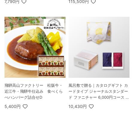
7,790円
115,500円
飛騨高山ファクトリー 松阪牛・
風呂敷で贈る｜カタログギフト カ
近江牛・飛騨牛仕込み 食べくら
ードタイプ ジャーナルスタンダー
べハンバーグ詰合せD
ド ファニチャー 6,000円コース 桜
＋ TSUTSUMI 瑞穂の恵みA
5,400円
10,430円