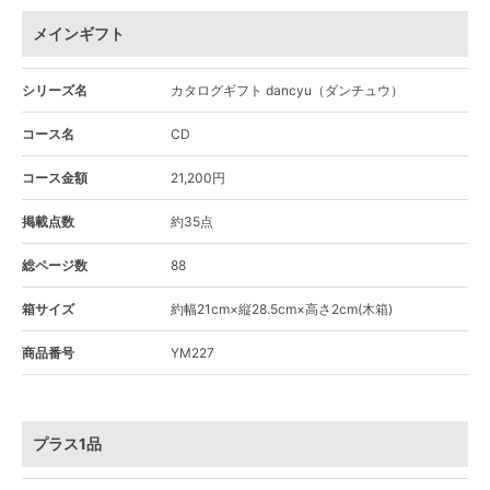
メインギフト
シリーズ名
カタログギフト dancyu（ダンチュウ）
コース名
CD
コース金額
21,200円
掲載点数
約35点
総ページ数
88
箱サイズ
約幅21cm×縦28.5cm×高さ2cm(木箱)
商品番号
YM227
プラス1品