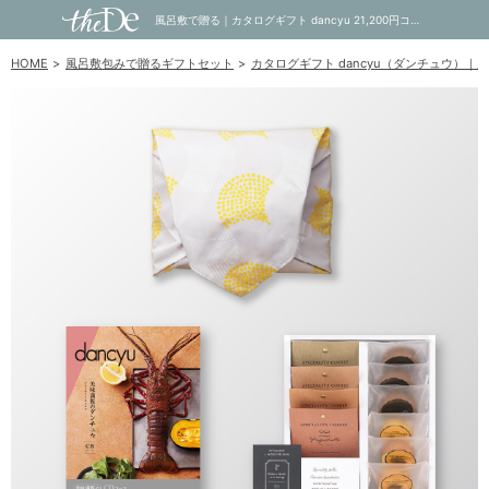
風呂敷で贈る｜カタログギフト dancyu 21,200円コース CD ＋ オーシャンテール Speciality Coffee＆バームセット A｜内祝い・お祝い・ギフト・贈り物の通販サイトtheDe(ザディー)
HOME
風呂敷包みで贈るギフトセット
カタログギフト dancyu（ダンチュウ）