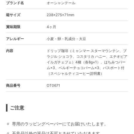
ブランド名
オーシャンテール
箱サイズ
238×275×71mm
賞味期限
4ヶ月
アレルギー
小麦・卵・乳成分・大豆
内容
ドリップ珈琲（ミャンマー スターマウンテン、ブ
ラジル ショコラ、コスタリカ ハニー、エチオピア
イルガチェフェ）4種（各8g×1）、はちみつバー
ム×3、ベルギーチョコバーム×3、パスポート付
（スペシャルティコーヒー説明書）
商品番号
OT0671
ご注意
専用のラッピングペーパーにてお届けいたします。
不良品以外の返品は不可とさせていただきます。