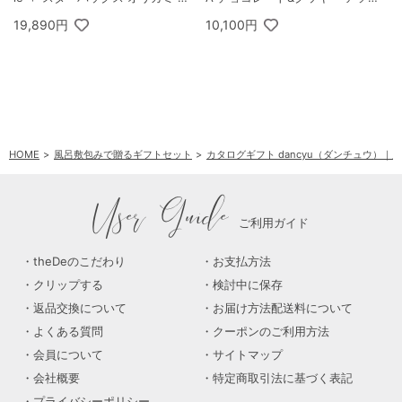
ーソナルドリップ コーヒーギフト
トメント（チョコレート19粒入/ク
19,890円
10,100円
B
ッキー8枚入）
HOME
風呂敷包みで贈るギフトセット
カタログギフト dancyu（ダンチュウ）
User Guide
ご利用ガイド
theDeのこだわり
お支払方法
クリップする
検討中に保存
返品交換について
お届け方法配送料について
よくある質問
クーポンのご利用方法
会員について
サイトマップ
会社概要
特定商取引法に基づく表記
プライバシーポリシー