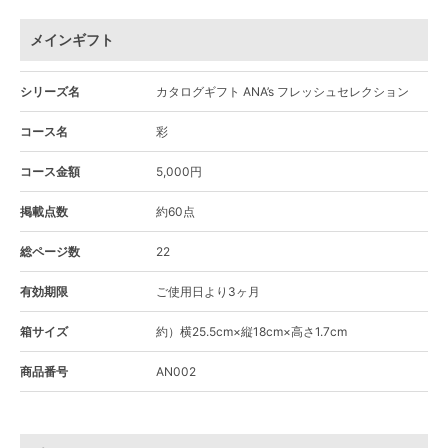
メインギフト
シリーズ名
カタログギフト ANA’s フレッシュセレクション
コース名
彩
コース金額
5,000円
掲載点数
約60点
総ページ数
22
有効期限
ご使用日より3ヶ月
箱サイズ
約）横25.5cm×縦18cm×高さ1.7cm
商品番号
AN002