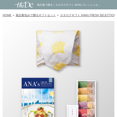
風呂敷で贈る｜カタログギフト ANA’s フレッシュセレクション 5,000円コース 彩 ＋ オーシャンテール 極バームセット A｜内祝い・お祝い・ギフト・贈り物の通販サイトtheDe(ザディー)
HOME
風呂敷包みで贈るギフトセット
カタログギフト ANA’s FRESH SELEC