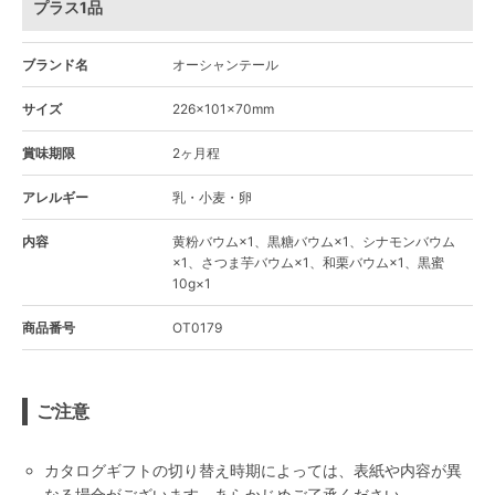
プラス1品
ブランド名
オーシャンテール
サイズ
226×101×70mm
賞味期限
2ヶ月程
アレルギー
乳・小麦・卵
内容
黄粉バウム×1、黒糖バウム×1、シナモンバウム
×1、さつま芋バウム×1、和栗バウム×1、黒蜜
10g×1
商品番号
OT0179
ご注意
カタログギフトの切り替え時期によっては、表紙や内容が異
なる場合がございます。あらかじめご了承ください。