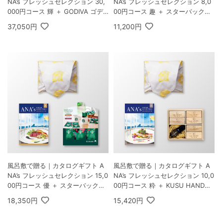
NA’s フレッシュセレクション 30,
NA’s フレッシュセレクション 8,0
000円コース 輝 ＋ GODIVA ゴデ
00円コース 趣 ＋ スターバックス
ィバ ラングドシャクッキーアソー
オリガミ パーソナルドリップ コー
37,050円
11,200円
トメント 30枚入
ヒーギフトB
風呂敷で贈る｜カタログギフト A
風呂敷で贈る｜カタログギフト A
NA’s フレッシュセレクション 15,0
NA’s フレッシュセレクション 10,0
00円コース 優 ＋ スターバックス
00円コース 粋 ＋ KUSU HANDM
オリガミ パーソナルドリップ コー
ADE エコブロック18個オイル付
18,350円
15,420円
ヒーギフトA
き 桐箱