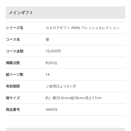
メインギフト
シリーズ名
カタログギフト ANA’s フレッシュセレクション
コース名
優
コース金額
15,000円
掲載点数
約30点
総ページ数
14
有効期限
ご使用日より3ヶ月
箱サイズ
約）横25.5cm×縦18cm×高さ1.7cm
商品番号
AN005