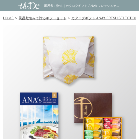
風呂敷で贈る｜カタログギフト ANA’s フレッシュセレクション 15,000円コース 優 ＋ 銀座千疋屋 銀座フルーツクーヘン 8個入｜内祝い・お祝い・ギフト・贈り物の通販サイトtheDe(ザディー)
HOME
風呂敷包みで贈るギフトセット
カタログギフト ANA’s FRESH SELEC