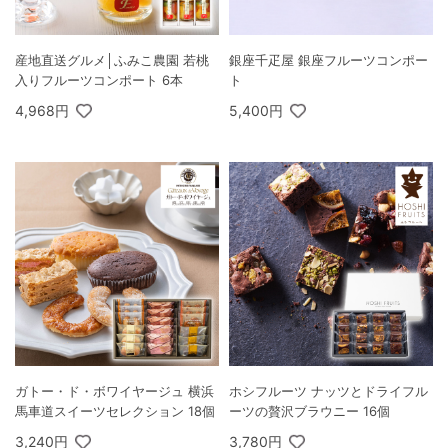
産地直送グルメ│ふみこ農園 若桃
銀座千疋屋 銀座フルーツコンポー
入りフルーツコンポート 6本
ト
4,968円
5,400円
ガトー・ド・ボワイヤージュ 横浜
ホシフルーツ ナッツとドライフル
馬車道スイーツセレクション 18個
ーツの贅沢ブラウニー 16個
3,240円
3,780円