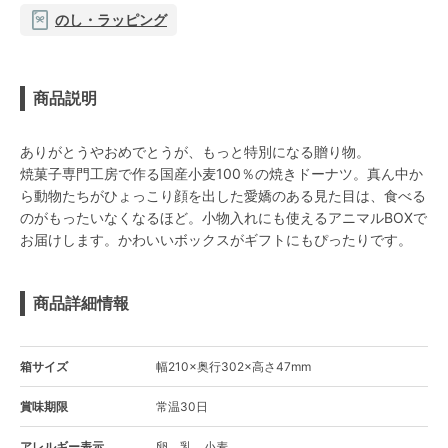
のし・ラッピング
商品説明
ありがとうやおめでとうが、もっと特別になる贈り物。
焼菓子専門工房で作る国産小麦100％の焼きドーナツ。真ん中か
ら動物たちがひょっこり顔を出した愛嬌のある見た目は、食べる
のがもったいなくなるほど。小物入れにも使えるアニマルBOXで
お届けします。かわいいボックスがギフトにもぴったりです。
商品詳細情報
箱サイズ
幅210×奥行302×高さ47mm
賞味期限
常温30日
アレルギー表示
卵、乳、小麦