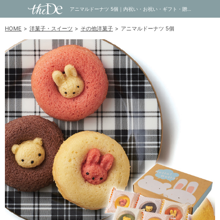
アニマルドーナツ 5個｜内祝い・お祝い・ギフト・贈り物の通販サイトtheDe(ザディー)
HOME
洋菓子・スイーツ
その他洋菓子
アニマルドーナツ 5個