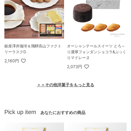
銀座澤井珈琲＆飛騨高山ファクト
オーシャンテールスイーツ とろ～
リーラスクD
り濃厚フォンダンショコラ&ぷっく
りマドレーヌ
2,160円
2,073円
＞＞その他洋菓子をもっと見る
Pick up item
あなたにおすすめの商品