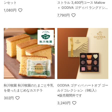
ンセット
ストラル 3,400円コース Mallow
＋ GODIVA ゴディバ ラングドシャ
1,080円
クッキーアソートメント 30枚入
7,790円
秋川牧園 秋川牧園のたまごと牛乳
GODIVA ゴディバ ハートオブ ゴー
を使ったまじめなカステラ
ルドコレクション（9粒入）
※販売期間外です
302円
3,240円