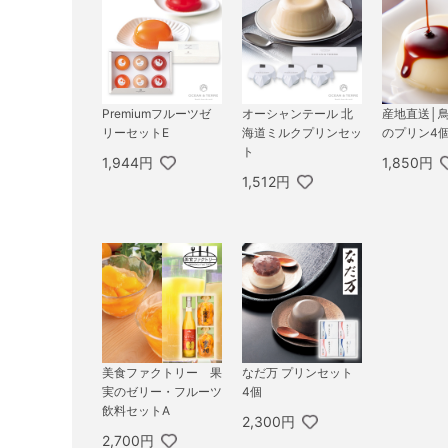
Premiumフルーツゼ
オーシャンテール 北
産地直送│
リーセットE
海道ミルクプリンセッ
のプリン4
ト
1,944円
1,850円
1,512円
美食ファクトリー 果
なだ万 プリンセット
実のゼリー・フルーツ
4個
飲料セットA
2,300円
2,700円