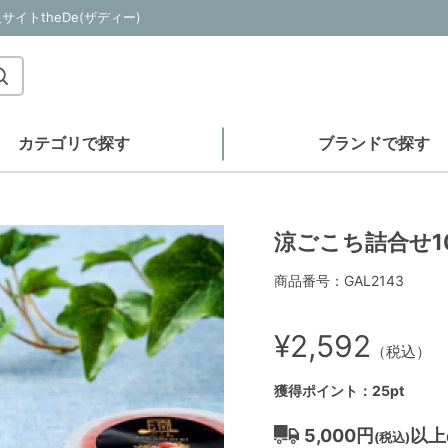
トtheDe(ザディー)
カテゴリで探す
ブランドで探す
涼ごこち詰合せ1
商品番号：GAL2143
¥2,592
（税込）
獲得ポイント：25pt
5,000円
以上
(税込)