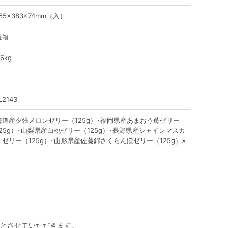
65×383×74mm（入）
粧箱
.6kg
L2143
海道産夕張メロンゼリー（125g）･福岡県産あまおう苺ゼリー
125g）･山梨県産白桃ゼリー（125g）･長野県産シャインマスカ
トゼリー（125g）･山形県産佐藤錦さくらんぼゼリー（125g）×
とさせていただきます。