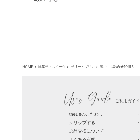
A
HOME
洋菓子・スイーツ
ゼリー・プリン
涼ごこち詰合せ10個入
User Guide
ご利用ガイド
theDeのこだわり
クリップする
返品交換について
よくある質問