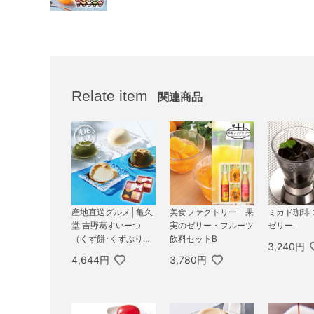
Relate item
関連商品
産地直送グルメ│亀久
美食ファクトリー 果
ミカド珈琲
堂 吉野葛すいーつ
実のゼリー・フルーツ
ゼリー
（くず餅･くずぷり
飲料セットB
3,240円
ん）詰合せ2段
4,644円
3,780円