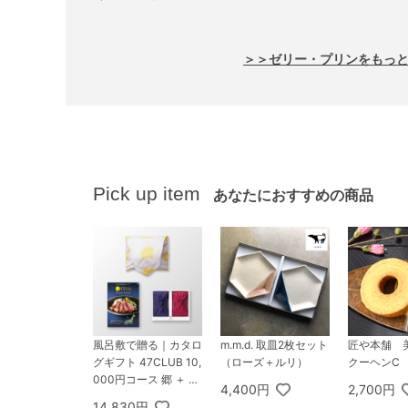
＞＞ゼリー・プリンをもっ
Pick up item
あなたにおすすめの商品
風呂敷で贈る｜カタロ
m.m.d. 取皿2枚セット
匠や本舗 
グギフト 47CLUB 10,
（ローズ＋ルリ）
クーヘンC
000円コース 郷 ＋ T
4,400円
2,700円
SUTSUMI 瑞穂の恵み
14,830円