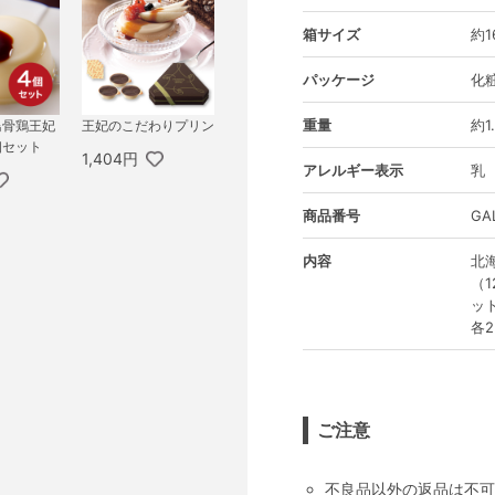
箱サイズ
約1
パッケージ
化
重量
約1
鳥骨鶏王妃
王妃のこだわりプリン
個セット
1,404円
アレルギー表示
乳
商品番号
GA
内容
北
（
ッ
各2
ご注意
不良品以外の返品は不可