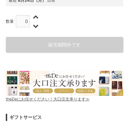
最短
8月24日（月）
出荷
数量
販売期間外です
theDeにお任せください！大口注文承ります≫
ギフトサービス