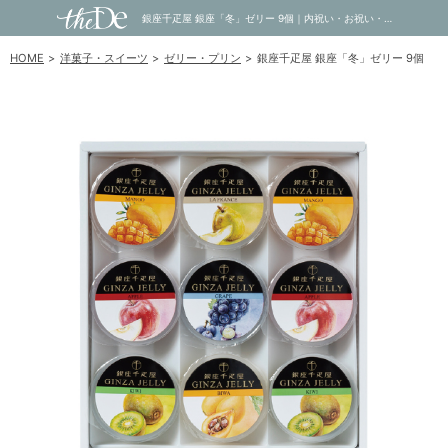
銀座千疋屋 銀座「冬」ゼリー 9個｜内祝い・お祝い・ギフト・贈り物の通販サイトtheDe(ザディー)
HOME
洋菓子・スイーツ
ゼリー・プリン
銀座千疋屋 銀座「冬」ゼリー 9個