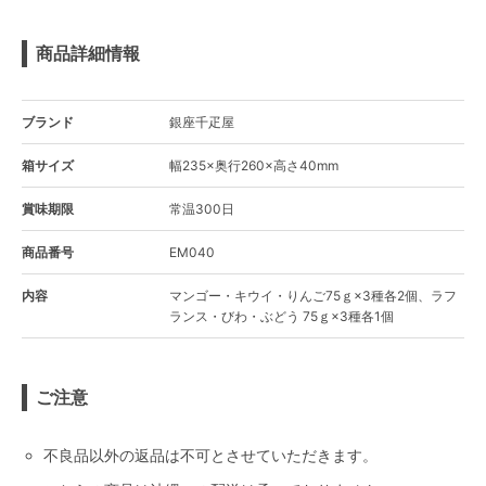
商品詳細情報
ブランド
銀座千疋屋
箱サイズ
幅235×奥行260×高さ40mm
賞味期限
常温300日
商品番号
EM040
内容
マンゴー・キウイ・りんご75ｇ×3種各2個、ラフ
ランス・びわ・ぶどう 75ｇ×3種各1個
ご注意
不良品以外の返品は不可とさせていただきます。