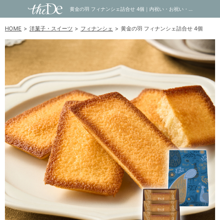
黄金の羽 フィナンシェ詰合せ 4個｜内祝い・お祝い・ギフト・贈り物の通販サイトtheDe(ザディー)
HOME
洋菓子・スイーツ
フィナンシェ
黄金の羽 フィナンシェ詰合せ 4個