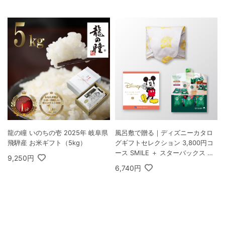
龍の瞳 いのちの壱 2025年 岐阜県
風呂敷で贈る｜ディズニーカタロ
飛騨産 お米ギフト（5kg）
グギフトセレクション 3,800円コ
ース SMILE ＋ スターバックス オ
9,250円
リガミ パーソナルドリップ コーヒ
6,740円
ーギフトA