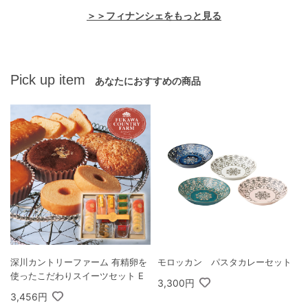
＞＞フィナンシェをもっと見る
Pick up item
あなたにおすすめの商品
深川カントリーファーム 有精卵を
モロッカン パスタカレーセット
使ったこだわりスイーツセット E
3,300円
3,456円