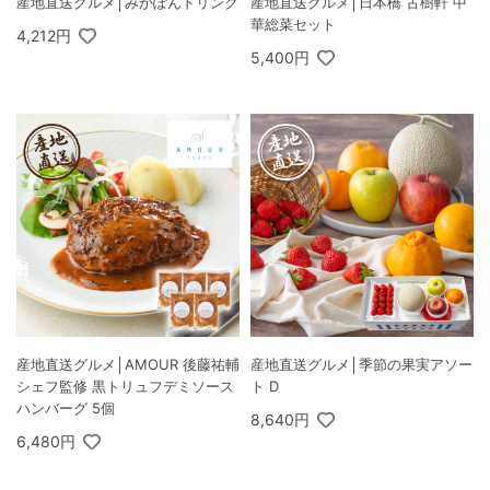
産地直送グルメ│みかぽんドリンク
産地直送グルメ│日本橋 古樹軒 中
華総菜セット
4,212円
5,400円
産地直送グルメ│AMOUR 後藤祐輔
産地直送グルメ│季節の果実アソー
シェフ監修 黒トリュフデミソース
ト D
ハンバーグ 5個
8,640円
6,480円