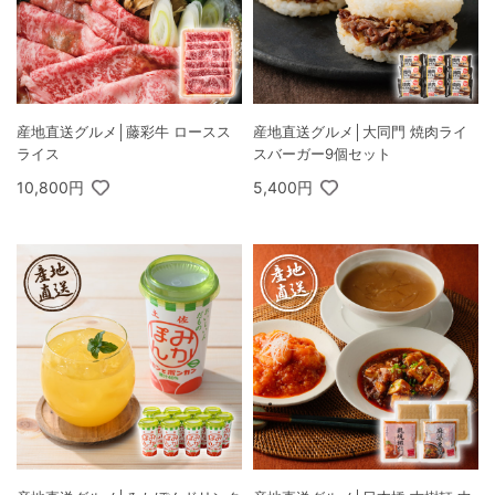
産地直送グルメ│藤彩牛 ロースス
産地直送グルメ│大同門 焼肉ライ
ライス
スバーガー9個セット
10,800円
5,400円