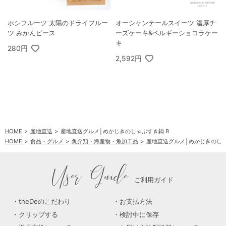
ホシフルーツ 太陽のドライフルー
オーシャンテールスイーツ 濃厚チ
ツ みかんピース
ーズケーキ&ベルギーショコラケー
キ
280円
2,592円
HOME
産地直送
産地直送グルメ│めかじきのしゃぶすき鍋 B
HOME
食品・グルメ
魚介類・海産物・魚加工品
産地直送グルメ│めかじきのしゃ
User Guide
ご利用ガイド
theDeのこだわり
お支払方法
クリップする
検討中に保存