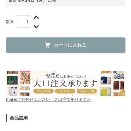
最短
8月24日（月）
出荷
数量
カートに入れる
theDeにお任せください！大口注文承ります≫
商品説明