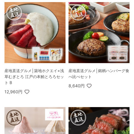
産地直送グルメ│築地ホクエイ×浅
産地直送グルメ│銘柄ハンバーグ食
草むぎとろ 江戸の本鮪とろろセッ
べ比べセット
ト B
8,640円
12,960円