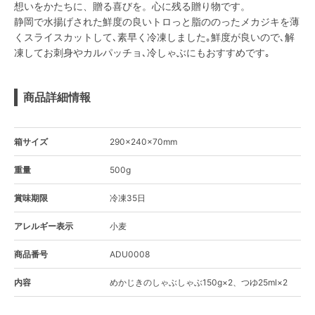
想いをかたちに、贈る喜びを。心に残る贈り物です。
静岡で水揚げされた鮮度の良いトロっと脂ののったメカジキを薄
くスライスカットして､素早く冷凍しました｡鮮度が良いので､解
凍してお刺身やカルパッチョ､冷しゃぶにもおすすめです｡
商品詳細情報
箱サイズ
290×240×70mm
重量
500g
賞味期限
冷凍35日
アレルギー表示
小麦
商品番号
ADU0008
内容
めかじきのしゃぶしゃぶ150g×2、つゆ25ml×2