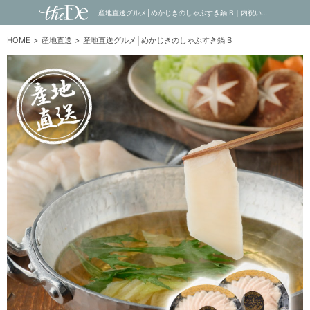
産地直送グルメ│めかじきのしゃぶすき鍋 B｜内祝い・お祝い・ギフト・贈り物の通販サイトtheDe(ザディー)
HOME
産地直送
産地直送グルメ│めかじきのしゃぶすき鍋 B