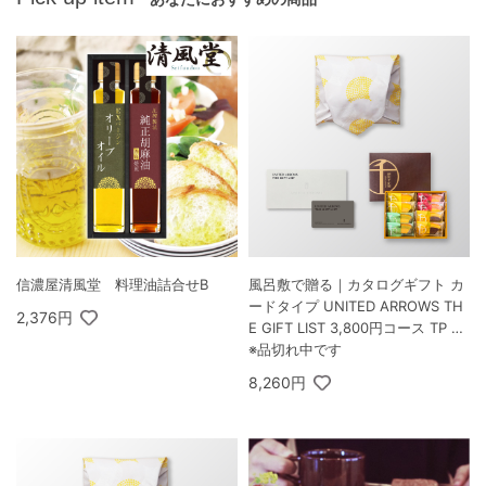
信濃屋清風堂 料理油詰合せB
風呂敷で贈る｜カタログギフト カ
ードタイプ UNITED ARROWS TH
2,376円
E GIFT LIST 3,800円コース TP ＋
銀座千疋屋 銀座フルーツクーヘン
※品切れ中です
8個入
8,260円