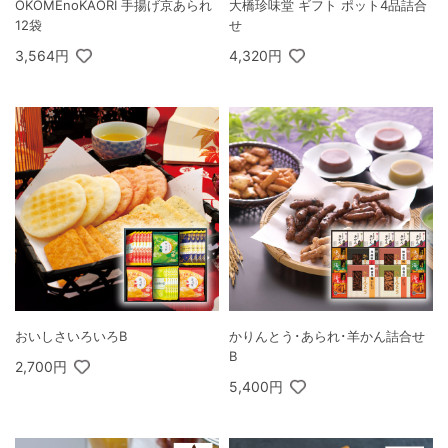
OKOMEnoKAORI 手揚げ京あられ
大橋珍味堂 ギフト ポット4品詰合
12袋
せ
3,564円
4,320円
おいしさいろいろB
かりんとう･あられ･羊かん詰合せ
B
2,700円
5,400円