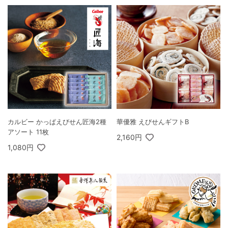
カルビー かっぱえびせん匠海2種
華優雅 えびせんギフトB
アソート 11枚
2,160円
1,080円