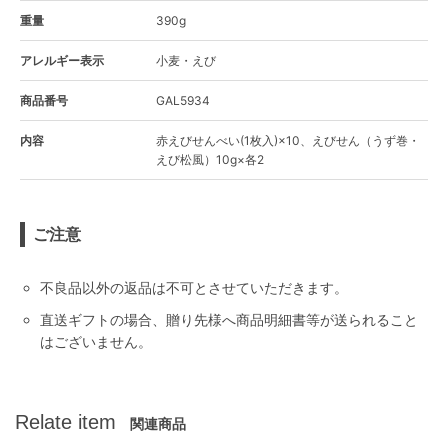
重量
390g
アレルギー表示
小麦・えび
商品番号
GAL5934
内容
赤えびせんべい(1枚入)×10、えびせん（うず巻・
えび松風）10g×各2
ご注意
不良品以外の返品は不可とさせていただきます。
直送ギフトの場合、贈り先様へ商品明細書等が送られること
はございません。
Relate item
関連商品