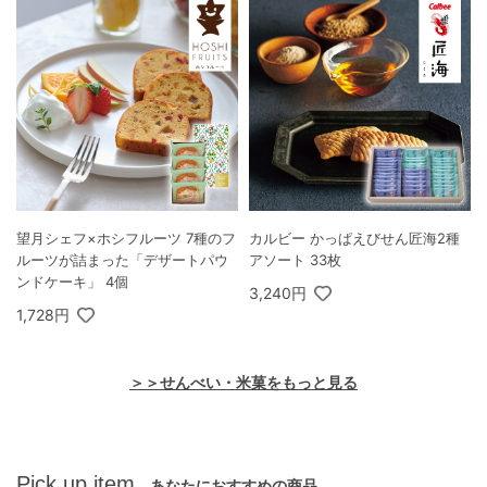
望月シェフ×ホシフルーツ 7種のフ
カルビー かっぱえびせん匠海2種
ルーツが詰まった「デザートパウ
アソート 33枚
ンドケーキ」 4個
3,240円
1,728円
＞＞せんべい・米菓をもっと見る
Pick up item
あなたにおすすめの商品