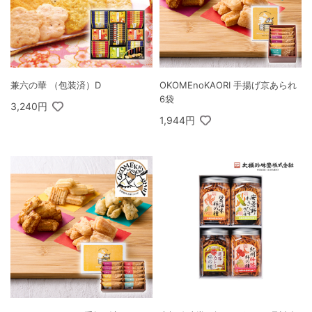
兼六の華 （包装済）D
OKOMEnoKAORI 手揚げ京あられ
6袋
3,240円
1,944円