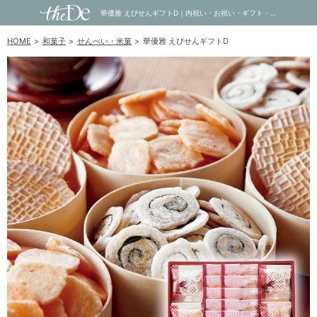
華優雅 えびせんギフトD｜内祝い・お祝い・ギフト・贈り物の通販サイトtheDe(ザディー)
HOME
和菓子
せんべい・米菓
華優雅 えびせんギフトD