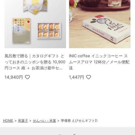
風呂敷で贈る｜カタログギフト と
INIC coffee イニックコーヒー ス
っておきのニッポンを贈る 10,900
ムースアロマ 12杯分／メール便配
円コース 維 ＋ お茶漬け最中セッ
送
トD
14,940円
1,447円
HOME
和菓子
せんべい・米菓
華優雅 えびせんギフトD