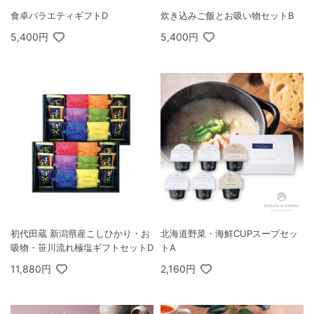
食卓バラエティギフトD
炊き込みご飯とお吸い物セットB
5,400円
5,400円
初代田蔵 新潟県産こしひかり・お
北海道野菜・海鮮CUPスープセッ
吸物・笹川流れ極塩ギフトセットD
トA
11,880円
2,160円