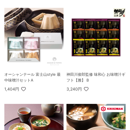
オーシャンテール 富士山style 最
神田川俊郎監修 味和心 お味噌汁ギ
中味噌汁セットA
フト【雅】 B
1,404円
3,240円