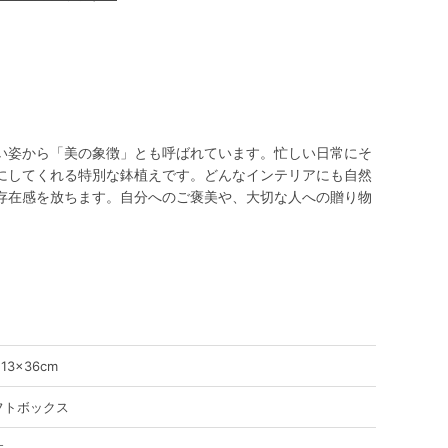
。
い姿から「美の象徴」とも呼ばれています。忙しい日常にそ
にしてくれる特別な鉢植えです。どんなインテリアにも自然
存在感を放ちます。自分へのご褒美や、大切な人への贈り物
×13×36cm
フトボックス
本