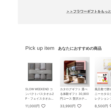
＞＞フラワーギフトをもっ
Pick up item
あなたにおすすめの商品
SLOW WEEKEND コ
カタログギフト 選べ
風呂敷で贈
ンパクトバスタオル2
る体験ギフト 30,900
ニーカタロ
P・フェイスタオル2
円コース 贅沢ホテル
レクション 3
P・ハンドタオル2P
スパ
コース SMIL
11,000円
33,990円
8,500円
IVA ゴディ