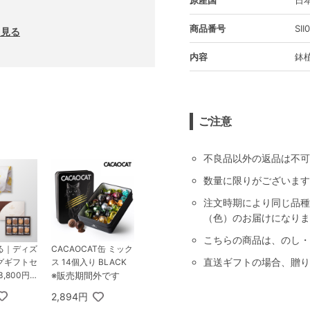
商品番号
SII
と見る
内容
鉢
ご注意
不良品以外の返品は不可
数量に限りがございます
注文時期により同じ品種
（色）のお届けになりま
こちらの商品は、のし・
る｜ディズ
CACAOCAT缶 ミック
直送ギフトの場合、贈り
グギフトセ
ス 14個入り BLACK
,800円
※販売期間外です
E ＋ GOD
2,894円
バ ラングド