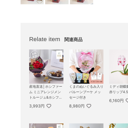
Relate item
関連商品
産地直送│ホシファー
くまのぬいぐるみ入り
ミディ胡蝶
ム ミニアレンジメン
バルーンブーケ メッ
赤リップ4.
トルージュ&ホシフル
セージ付き
6,160円
ーツ贅沢ブラウニー3
3,993円
8,980円
個