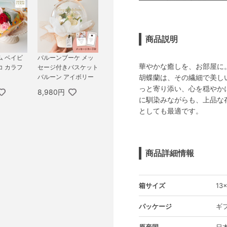
商品説明
ム ベイビ
バルーンブーケ メッ
華やかな癒しを、お部屋に
コ カラフ
セージ付きバスケット
胡蝶蘭は、その繊細で美し
バルーン アイボリー
っと寄り添い、心を穏やか
8,980円
に馴染みながらも、上品な
としても最適です。
商品詳細情報
箱サイズ
13
パッケージ
ギ
原産国
日