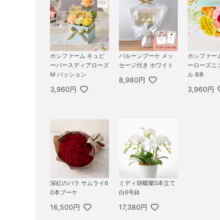
ホシファーム キュビ
バルーンブーケ メッ
ホシファー
ーバースディアローズ
セージ付き ホワイト
ーローズニ
M パッション
ル 8本
8,980円
3,960円
3,960円
深紅のバラ サムライ6
ミディ胡蝶蘭5本立て
0本ブーケ
白6号鉢
16,500円
17,380円