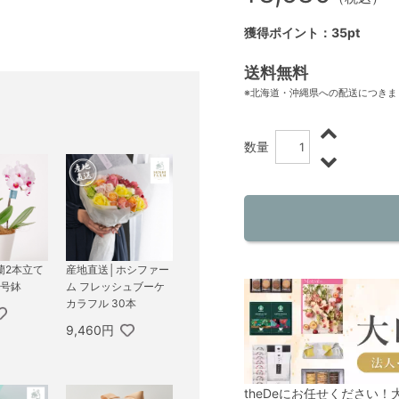
獲得ポイント：35pt
送料無料
※北海道・沖縄県への配送につきま
数量
蘭2本立て
産地直送│ホシファー
5号鉢
ム フレッシュブーケ
カラフル 30本
9,460円
theDeにお任せください