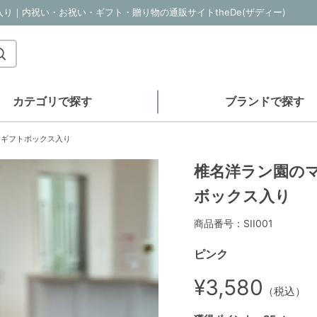
入り｜内祝い・お祝い・ギフト・贈り物の通販サイトtheDe(ザディー)
カテゴリで探す
ブランドで探す
】ギフトボックス入り
椎名洋ラン園のマ
ボックス入り
商品番号：SII001
ピンク
¥3,580
（税込）