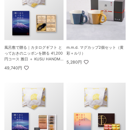
風呂敷で贈る｜カタログギフト と
m.m.d. マグカップ2個セット（黄
っておきのニッポンを贈る 41,200
彩＋ルリ）
円コース 雅日 ＋ KUSU HANDMA
5,280円
DE エコブロック18個オイル付き
49,740円
桐箱