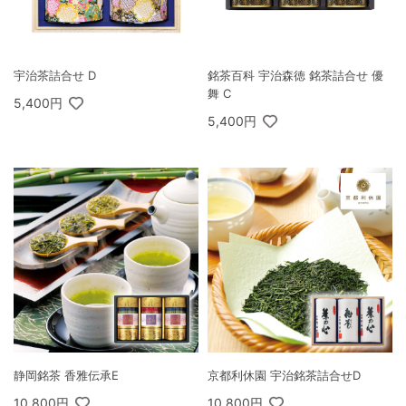
宇治茶詰合せ D
銘茶百科 宇治森徳 銘茶詰合せ 優
舞 C
5,400円
5,400円
静岡銘茶 香雅伝承E
京都利休園 宇治銘茶詰合せD
10,800円
10,800円