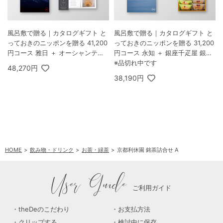
風呂敷で贈る｜カタログギフト と
風呂敷で贈る｜カタログギフト と
っておきのニッポンを贈る 41,200
っておきのニッポンを贈る 31,200
円コース 雅日 ＋ オーシャンテー
円コース 永知 ＋ 銀座千疋屋 銀座
ル Speciality Coffee＆バームセッ
フルーツフィナンシェ 8個入
※品切れ中です
48,270円
ト A
38,190円
HOME
飲み物・ドリンク
お茶・緑茶
京都利休園 銘茶詰合せ A
User Guide
ご利用ガイド
theDeのこだわり
お支払方法
クリップする
検討中に保存