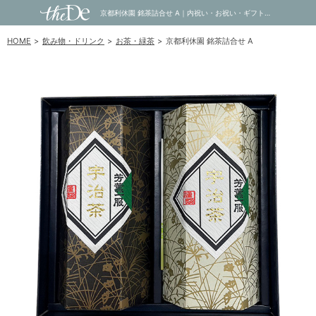
京都利休園 銘茶詰合せ A｜内祝い・お祝い・ギフト・贈り物の通販サイトtheDe(ザディー)
HOME
飲み物・ドリンク
お茶・緑茶
京都利休園 銘茶詰合せ A