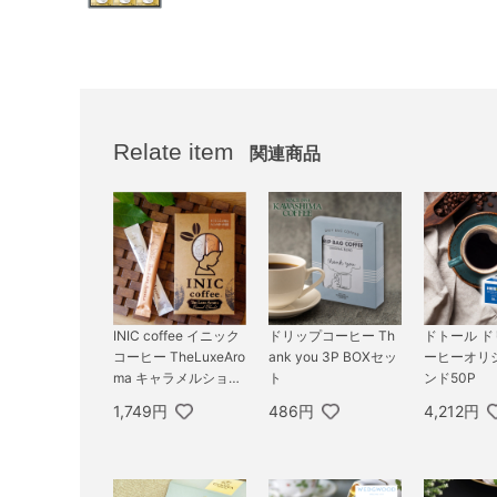
Relate item
関連商品
INIC coffee イニック
ドリップコーヒー Th
ドトール 
コーヒー TheLuxeAro
ank you 3P BOXセッ
ーヒーオリ
ma キャラメルショコ
ト
ンド50P
ラ 6杯分／メール便配
1,749円
486円
4,212円
送