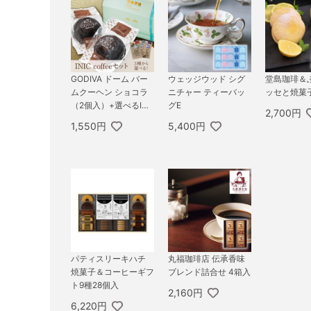
GODIVA ドーム バー
ウェッジウッド シグ
堂島珈琲＆
ムクーヘン ショコラ
ニチャー ティーバッ
ッセと焼菓
（2個入）+選べるINI
グE
2,700円
C coffee アロマシリ
1,550円
5,400円
ーズ
パティスリーキハチ
丸福珈琲店 伝承香味
焼菓子＆コーヒーギフ
ブレンド詰合せ 4箱入
ト9種28個入
2,160円
6,220円