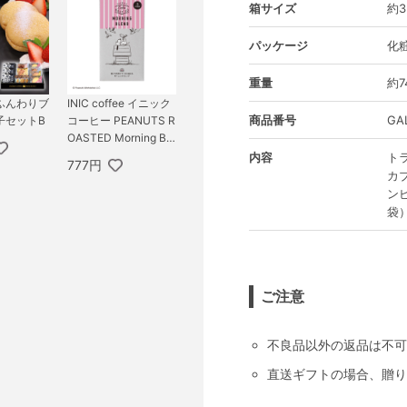
箱サイズ
約3
パッケージ
化
重量
約7
ふんわりブ
INIC coffee イニック
商品番号
GA
子セットB
コーヒー PEANUTS R
OASTED Morning Ble
nd 3杯分
内容
ト
777円
カ
ン
袋）
ご注意
不良品以外の返品は不可
直送ギフトの場合、贈り