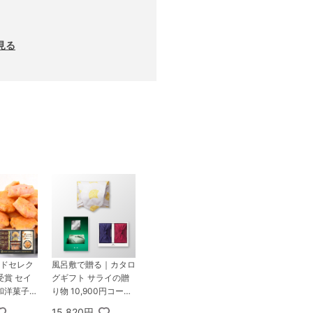
見る
ンドセレク
風呂敷で贈る｜カタロ
受賞 セイ
グギフト サライの贈
和洋菓子セ
り物 10,900円コース
翡翠 ＋ TSUTSUMI
15,820円