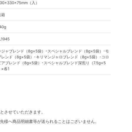
30×330×75mm（入）
粧箱
40g
L1945
ラジャブレンド（8g×5袋）･スペシャルブレンド（8g×5袋）･モ
ブレンド（8g×5袋）･キリマンジャロブレンド（8g×5袋）･コロ
ビアブレンド（8g×5袋）･スペシャルブレンド深煎り（7.5g×5
×各1
とさせていただきます。
先様へ商品明細書等が送られることはございません。