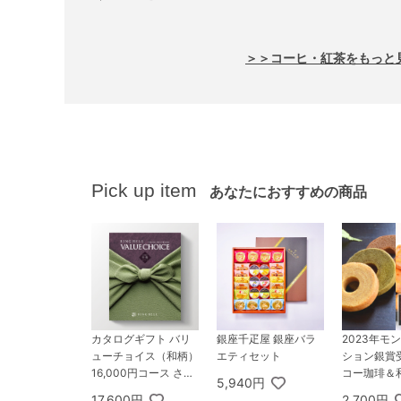
＞＞コーヒ・紅茶をもっと
Pick up item
あなたにおすすめの商品
カタログギフト バリ
銀座千疋屋 銀座バラ
2023年モ
ューチョイス（和柄）
エティセット
ション銀賞
16,000円コース ささ
コー珈琲＆
5,940円
なみ
ットA
17,600円
2,700円