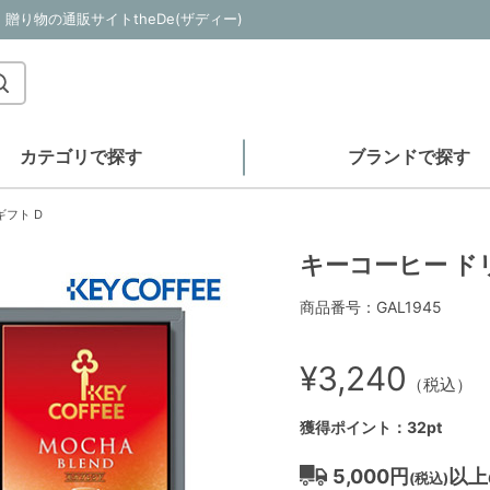
り物の通販サイトtheDe(ザディー)
カテゴリで探す
ブランドで探す
フト D
キーコーヒー ド
商品番号：GAL1945
¥3,240
（税込）
獲得ポイント：32pt
5,000円
以上
(税込)