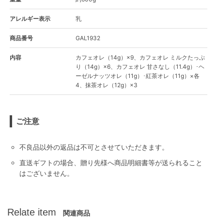
アレルギー表示
乳
商品番号
GAL1932
内容
カフェオレ（14g）×9、カフェオレ ミルクたっぷ
り（14g）×6、カフェオレ 甘さなし（11.4g）･ヘ
ーゼルナッツオレ（11g）･紅茶オレ（11g）×各
4、抹茶オレ（12g）×3
ご注意
不良品以外の返品は不可とさせていただきます。
直送ギフトの場合、贈り先様へ商品明細書等が送られること
はございません。
Relate item
関連商品