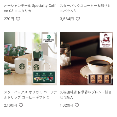
オーシャンテール Speciality Coff
スターバックスコーヒー＆彩りミ
ee 03 コスタリカ
ニバウムB
270円
3,564円
スターバックス オリガミ パーソナ
丸福珈琲店 伝承香味ブレンド詰合
ルドリップ コーヒーギフト C
せ 3箱入
2,160円
1,620円