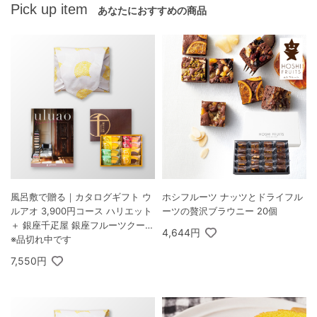
Pick up item
あなたにおすすめの商品
風呂敷で贈る｜カタログギフト ウ
ホシフルーツ ナッツとドライフル
ルアオ 3,900円コース ハリエット
ーツの贅沢ブラウニー 20個
＋ 銀座千疋屋 銀座フルーツクーヘ
4,644円
ン 8個入
※品切れ中です
7,550円