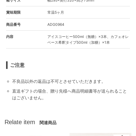
箱サイズ
幅295×奥行320×高さ75mm
賞味期限
常温5ヶ月
商品番号
ADG0964
内容
アイスコーヒー500ml（無糖）×3本、カフェオレ
ベース希釈タイプ500ml（加糖）×1本
ご注意
不良品以外の返品は不可とさせていただきます。
直送ギフトの場合、贈り先様へ商品明細書等が送られること
はございません。
Relate item
関連商品