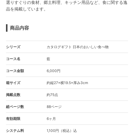
選りすぐりの食材、郷土料理、キッチン用品など、食に関する逸
品を掲載しています。
商品内容
シリーズ
カタログギフト 日本のおいしい食べ物
コース名
藍
コース金額
6,000円
箱サイズ
約縦27×横19.5×厚み3cm
掲載点数
約75点
総ページ数
88ページ
有効期限
6ヶ月
システム料
1,100円（税込）込