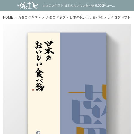
カタログギフト 日本のおいしい食べ物 6,000円コース 藍｜内祝い・お祝い・ギフト・贈り物の通販サイトtheDe(ザディー)
HOME
カタログギフト
カタログギフト 日本のおいしい食べ物
カタログギフト 日