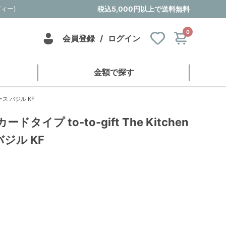
ディー)
税込5,000円以上で送料無料
0
会員登録
/
ログイン
金額で探す
コース バジル KF
タイプ to-to-gift The Kitchen
バジル KF