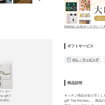
theDeにお任せください
ギフトサービス
のし・ラッピング
商品説明
フト カー
キッチン用品を知り尽くした
o-gift T
gift The Kitche
 20,800円
ソン KJ