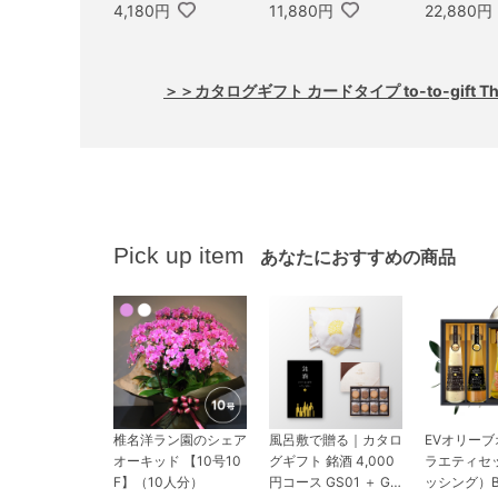
4,180円
11,880円
22,880円
＞＞カタログギフト カードタイプ to-to-gift Th
Pick up item
あなたにおすすめの商品
椎名洋ラン園のシェア
風呂敷で贈る｜カタロ
EVオリー
オーキッド 【10号10
グギフト 銘酒 4,000
ラエティセ
F】（10人分）
円コース GS01 ＋ GO
ッシング）