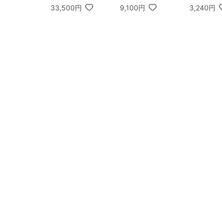
DIVA ゴディバ ラング
33,500円
9,100円
3,240円
ドシャクッキーアソー
トメント 30枚入