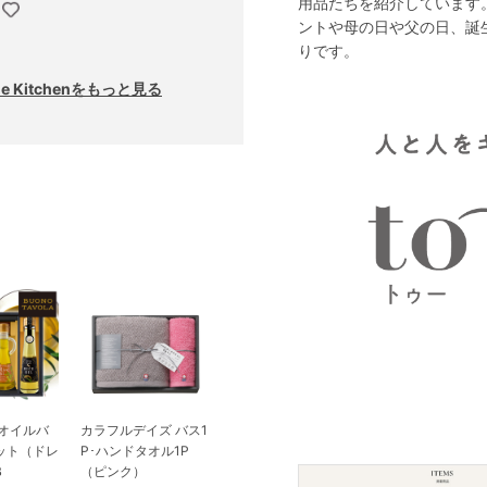
用品たちを紹介しています
ントや母の日や父の日、誕
りです。
e Kitchenをもっと見る
ブオイルバ
カラフルデイズ バス1
ット（ドレ
P･ハンドタオル1P
B
（ピンク）