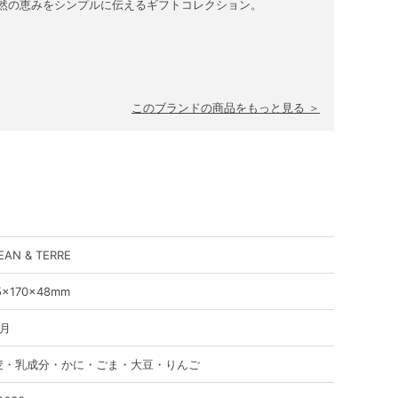
然の恵みをシンプルに伝えるギフトコレクション。
このブランドの商品をもっと見る ＞
EAN & TERRE
5×170×48mm
ヶ月
麦・乳成分・かに・ごま・大豆・りんご