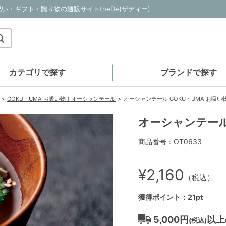
祝い・ギフト・贈り物の通販サイトtheDe(ザディー)
カテゴリで探す
ブランドで探す
GOKU・UMA お吸い物｜オーシャンテール
オーシャンテール GOKU・UMA お吸い
オーシャンテール 
商品番号：OT0633
¥2,160
（税込）
獲得ポイント：21pt
5,000円
以上
(税込)