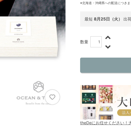
※北海道・沖縄県への配送につきま
最短
8月25日（火）
出
数量
theDeにお任せください