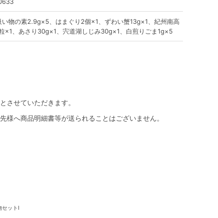
0633
い物の素2.9g×5、はまぐり2個×1、ずわい蟹13g×1、紀州南高
粒×1、あさり30g×1、宍道湖しじみ30g×1、白煎りごま1g×5
とさせていただきます。
先様へ商品明細書等が送られることはございません。
物セットI