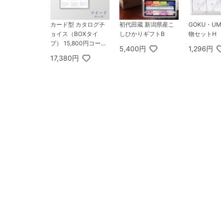
カード型 カタログチ
初代田蔵 新潟県産こ
GOKU・U
ョイス（BOXタイ
しひかりギフトB
物セットH
プ） 15,800円コース
5,400円
1,296円
ツイード
17,380円