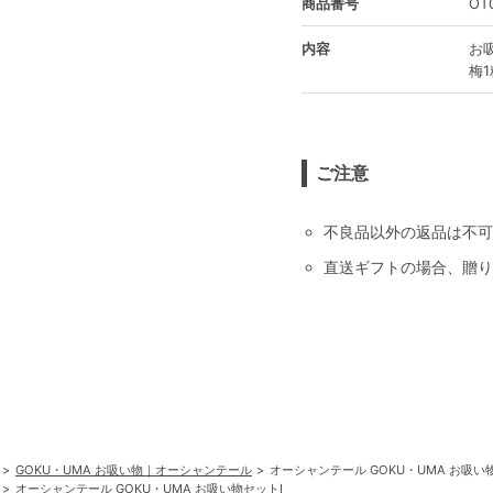
商品番号
OT
内容
お吸
梅1
ご注意
不良品以外の返品は不可
直送ギフトの場合、贈り
GOKU・UMA お吸い物｜オーシャンテール
オーシャンテール GOKU・UMA お吸い
オーシャンテール GOKU・UMA お吸い物セットI