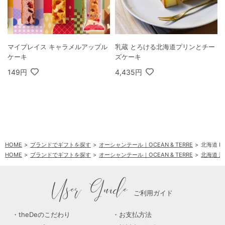
マイプレイス キャラメルアップル
乳蔵 とろける北海道プリンとチー
ケーキ
ズケーキ
149円
4,435円
HOME
ブランドでギフトを探す
オーシャンテール｜OCEAN & TERRE
北海道 P
HOME
ブランドでギフトを探す
オーシャンテール｜OCEAN & TERRE
北海道 
HOME
ブランドでギフトを探す
オーシャンテール｜OCEAN & TERRE
北海道 
HOME
食品・グルメ
蕎麦・素麺・その他麺類
北海道 Premium海鮮パスタ＆
User Guide
ご利用ガイド
theDeのこだわり
お支払方法