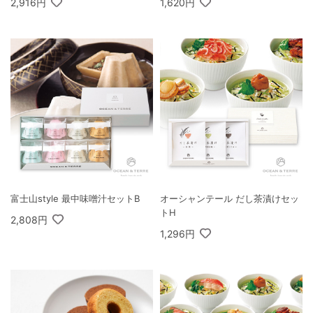
2,916円
1,620円
富士山style 最中味噌汁セットB
オーシャンテール だし茶漬けセッ
トH
2,808円
1,296円