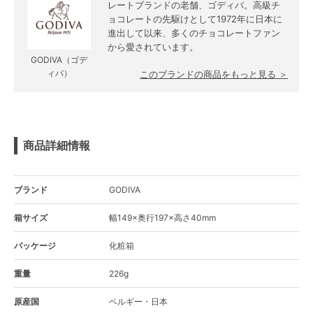
レートブランドの老舗、ゴディバ。高級チ
ョコレートの先駆けとして1972年に日本に
進出して以来、多くのチョコレートファン
から愛されています。
GODIVA（ゴデ
ィバ）
このブランドの商品をもっと見る ＞
商品詳細情報
ブランド
GODIVA
箱サイズ
幅149×奥行197×高さ40mm
パッケージ
化粧箱
重量
226g
原産国
ベルギー・日本