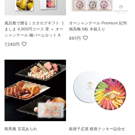
風呂敷で贈る｜カタログギフト う
オーシャンテール Premium 紀州
ましま 4,900円コース 里 ＋ オー
南高梅 6粒 木箱入り
シャンテール 極バームセット A
891円
7,240円
鞍馬庵 京花あられ
銀座千疋屋 銀座クッキー詰合せ