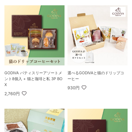
GODIVA パティスリーアソートメ
選べるGODIVAと猫のドリップコ
ント8個入 + 猫と珈琲と私 3P BO
ーヒー
X
930円
2,760円